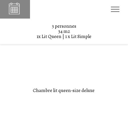
VILLA JADDIS
Chambre Korhogo
3 personnes
34 m2
1x Lit Queen
|
1 x Lit Simple
Chambre lit queen-size deluxe